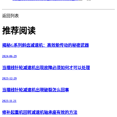
返回列表
推荐阅读
揭秘G系列斜齿减速机：高效能传动的秘密武器
2024-06-29
当摆线针轮减速机出现故障必须如何才可以处理
2023-12-29
当摆线针轮减速机出現破裂怎么回事
2023-11-21
修补起重机回转减速机轴承座有效的方法