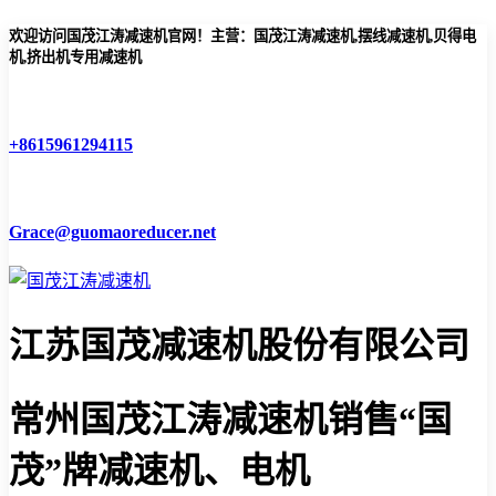
欢迎访问国茂江涛减速机官网！主营：国茂江涛减速机,摆线减速机,贝得电
机,挤出机专用减速机
+8615961294115
Grace@guomaoreducer.net
江苏国茂减速机股份有限公司
常州国茂江涛减速机
销售“国
茂”牌减速机、电机