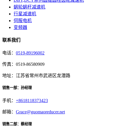
DBY,DCY系列圆锥圆柱齿轮减速机
蜗轮蜗杆减速机
行星减速机
伺服电机
变频器
联系我们
电话：
0519-89196002
传真：0519-86580909
地址：江苏省常州市武进区龙潜路
销售一部：孙经理
手机：
+8618118373423
邮箱：
Grace@guomaoreducer.net
销售二部：蔡经理