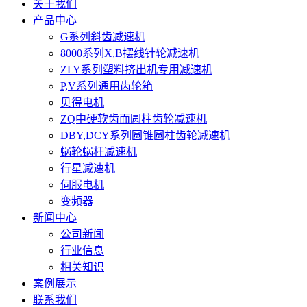
关于我们
产品中心
G系列斜齿减速机
8000系列X,B摆线针轮减速机
ZLY系列塑料挤出机专用减速机
P,V系列通用齿轮箱
贝得电机
ZQ中硬软齿面圆柱齿轮减速机
DBY,DCY系列圆锥圆柱齿轮减速机
蜗轮蜗杆减速机
行星减速机
伺服电机
变频器
新闻中心
公司新闻
行业信息
相关知识
案例展示
联系我们