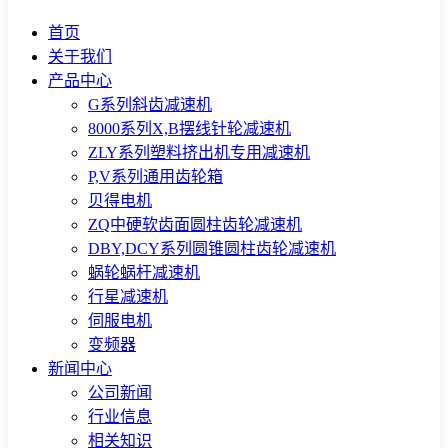
首页
关于我们
产品中心
G系列斜齿减速机
8000系列X,B摆线针轮减速机
ZLY系列塑料挤出机专用减速机
P,V系列通用齿轮箱
贝得电机
ZQ中硬软齿面圆柱齿轮减速机
DBY,DCY系列圆锥圆柱齿轮减速机
蜗轮蜗杆减速机
行星减速机
伺服电机
变频器
新闻中心
公司新闻
行业信息
相关知识