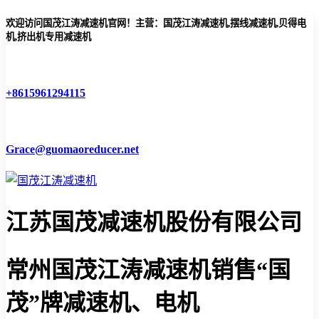
欢迎访问国茂江涛减速机官网！主营：国茂江涛减速机,摆线减速机,贝得电
机,挤出机专用减速机
+8615961294115
Grace@guomaoreducer.net
江苏国茂减速机股份有限公司
常州国茂江涛减速机
销售“国
茂”牌减速机、电机