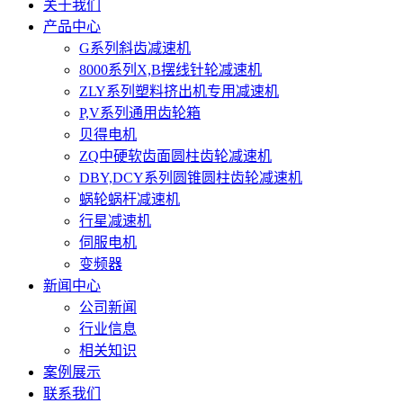
关于我们
产品中心
G系列斜齿减速机
8000系列X,B摆线针轮减速机
ZLY系列塑料挤出机专用减速机
P,V系列通用齿轮箱
贝得电机
ZQ中硬软齿面圆柱齿轮减速机
DBY,DCY系列圆锥圆柱齿轮减速机
蜗轮蜗杆减速机
行星减速机
伺服电机
变频器
新闻中心
公司新闻
行业信息
相关知识
案例展示
联系我们