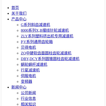
首页
关于我们
产品中心
G系列斜齿减速机
8000系列X,B摆线针轮减速机
ZLY系列塑料挤出机专用减速机
P,V系列通用齿轮箱
贝得电机
ZQ中硬软齿面圆柱齿轮减速机
DBY,DCY系列圆锥圆柱齿轮减速机
蜗轮蜗杆减速机
行星减速机
伺服电机
变频器
新闻中心
公司新闻
行业信息
相关知识