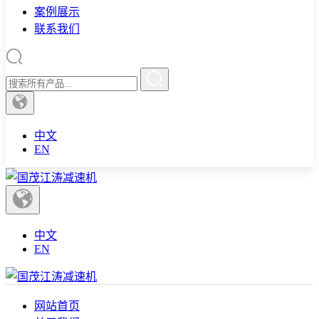
案例展示
联系我们
中文
EN
中文
EN
网站首页