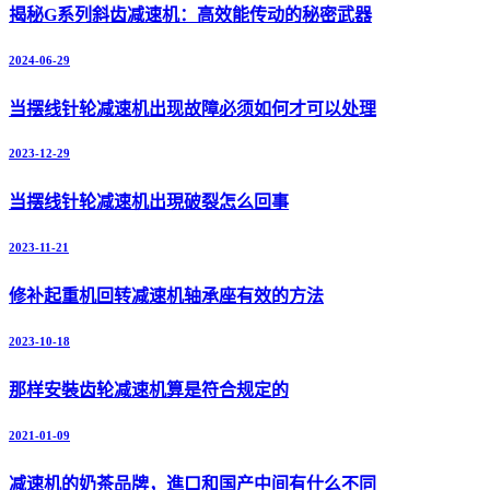
揭秘G系列斜齿减速机：高效能传动的秘密武器
2024-06-29
当摆线针轮减速机出现故障必须如何才可以处理
2023-12-29
当摆线针轮减速机出現破裂怎么回事
2023-11-21
修补起重机回转减速机轴承座有效的方法
2023-10-18
那样安裝齿轮减速机算是符合规定的
2021-01-09
减速机的奶茶品牌，進口和国产中间有什么不同