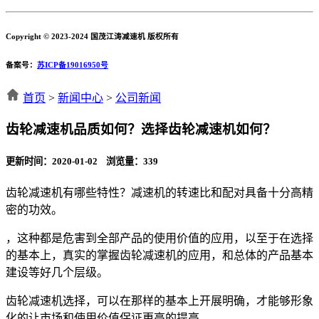
Copyright © 2023-2024 国茂江涛减速机 版权所有
备案号：
苏ICP备19016950号
首页
>
新闻中心
>
公司新闻
齿轮减速机品质如何？选择齿轮减速机如何？
更新时间：2020-01-02 浏览量：
339
齿轮减速机有哪些特性？减速机的转速比和配对具备十分高精
密的功效。
，这种都是危害到全部产品的使用价值的应用，以至于在选择
的基本上，真实的掌握齿轮减速机的应用，和总体的产品基本
建设等好几个层级。
齿轮减速机选择，可以在那样的基本上开展明确，才能够形象
化的让市场和使用价值保证更高的提高。