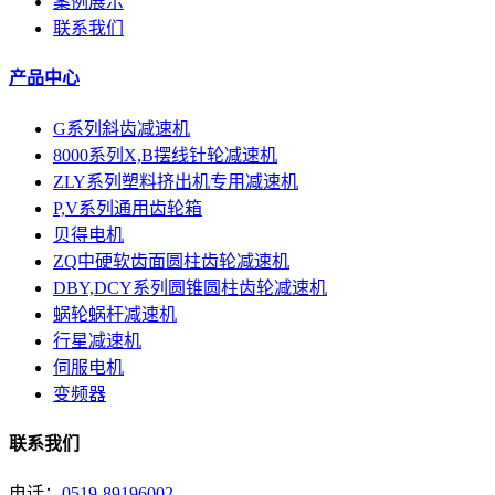
案例展示
联系我们
产品中心
G系列斜齿减速机
8000系列X,B摆线针轮减速机
ZLY系列塑料挤出机专用减速机
P,V系列通用齿轮箱
贝得电机
ZQ中硬软齿面圆柱齿轮减速机
DBY,DCY系列圆锥圆柱齿轮减速机
蜗轮蜗杆减速机
行星减速机
伺服电机
变频器
联系我们
电话：
0519-89196002