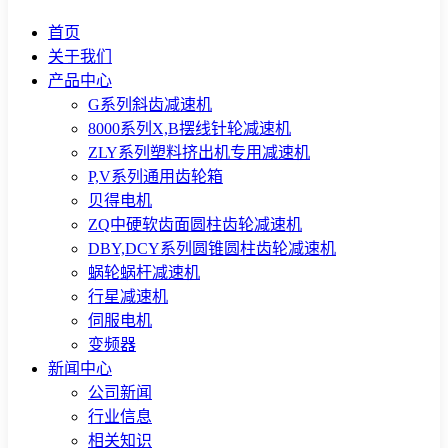
首页
关于我们
产品中心
G系列斜齿减速机
8000系列X,B摆线针轮减速机
ZLY系列塑料挤出机专用减速机
P,V系列通用齿轮箱
贝得电机
ZQ中硬软齿面圆柱齿轮减速机
DBY,DCY系列圆锥圆柱齿轮减速机
蜗轮蜗杆减速机
行星减速机
伺服电机
变频器
新闻中心
公司新闻
行业信息
相关知识