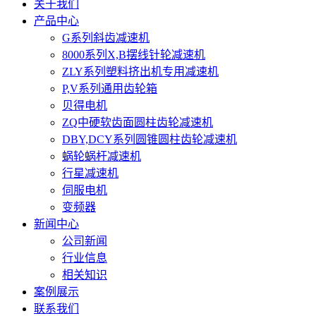
关于我们
产品中心
G系列斜齿减速机
8000系列X,B摆线针轮减速机
ZLY系列塑料挤出机专用减速机
P,V系列通用齿轮箱
贝得电机
ZQ中硬软齿面圆柱齿轮减速机
DBY,DCY系列圆锥圆柱齿轮减速机
蜗轮蜗杆减速机
行星减速机
伺服电机
变频器
新闻中心
公司新闻
行业信息
相关知识
案例展示
联系我们