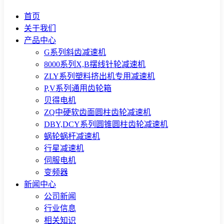
首页
关于我们
产品中心
G系列斜齿减速机
8000系列X,B摆线针轮减速机
ZLY系列塑料挤出机专用减速机
P,V系列通用齿轮箱
贝得电机
ZQ中硬软齿面圆柱齿轮减速机
DBY,DCY系列圆锥圆柱齿轮减速机
蜗轮蜗杆减速机
行星减速机
伺服电机
变频器
新闻中心
公司新闻
行业信息
相关知识