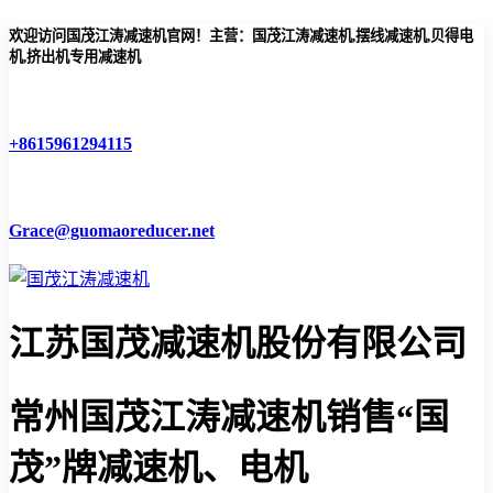
欢迎访问国茂江涛减速机官网！主营：国茂江涛减速机,摆线减速机,贝得电
机,挤出机专用减速机
+8615961294115
Grace@guomaoreducer.net
江苏国茂减速机股份有限公司
常州国茂江涛减速机
销售“国
茂”牌减速机、电机