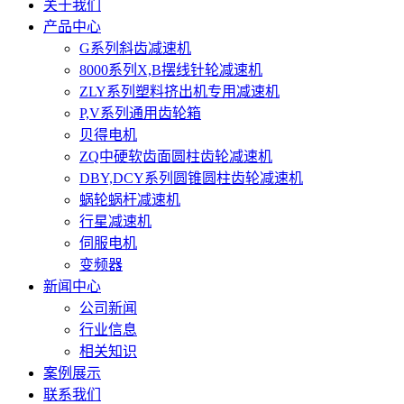
关于我们
产品中心
G系列斜齿减速机
8000系列X,B摆线针轮减速机
ZLY系列塑料挤出机专用减速机
P,V系列通用齿轮箱
贝得电机
ZQ中硬软齿面圆柱齿轮减速机
DBY,DCY系列圆锥圆柱齿轮减速机
蜗轮蜗杆减速机
行星减速机
伺服电机
变频器
新闻中心
公司新闻
行业信息
相关知识
案例展示
联系我们