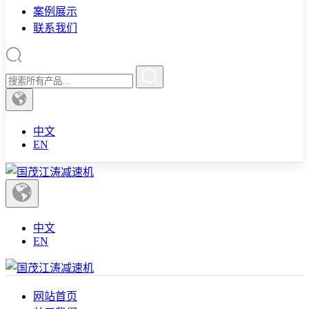
案例展示
联系我们
中文
EN
中文
EN
网站首页