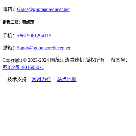
邮箱：
Grace@guomaoreducer.net
销售二部：蔡经理
手机：
+8615961294115
邮箱：
Sandy@guomaoreducer.net
Copyright © 2023-2024 国茂江涛减速机 版权所有 备案号：
苏ICP备19016950号
技术支持：
常州力行
站点地图
微信