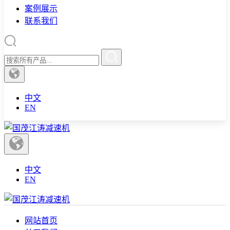
案例展示
联系我们
中文
EN
中文
EN
网站首页