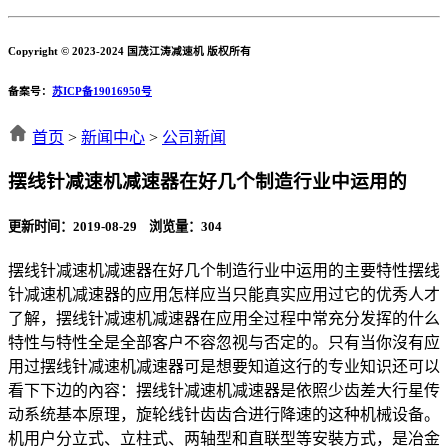
Copyright © 2023-2024 国茂江涛减速机 版权所有
备案号：
苏ICP备19016950号
首页
>
新闻中心
>
公司新闻
摆线针减速机减速器在好几个制造行业中运用的
更新时间：2019-08-29 浏览量：
304
摆线针减速机减速器在好几个制造行业中运用的主要特性摆线
针减速机减速器的应用怎样应当只能真实应用过它的优秀人才
了解，摆线针减速机减速器在应用全过程中常充分发挥的什么
特性与特性全是全部客户不容忽视与否定的。只有当你沒有应
用过摆线针减速机减速器可是想要知道这行的专业知识还可以
看下下边的內容：摆线针减速机减速器是依照少齿差大行星传
动系统基本原理，旋轮线针齿齿合进行降速的这种机械设备。
机用户分立式、立柱式、两轴型和直联型等安裝方式，是冶金