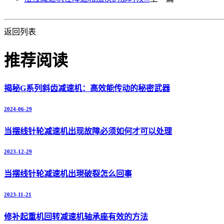
返回列表
推荐阅读
揭秘G系列斜齿减速机：高效能传动的秘密武器
2024-06-29
当摆线针轮减速机出现故障必须如何才可以处理
2023-12-29
当摆线针轮减速机出現破裂怎么回事
2023-11-21
修补起重机回转减速机轴承座有效的方法