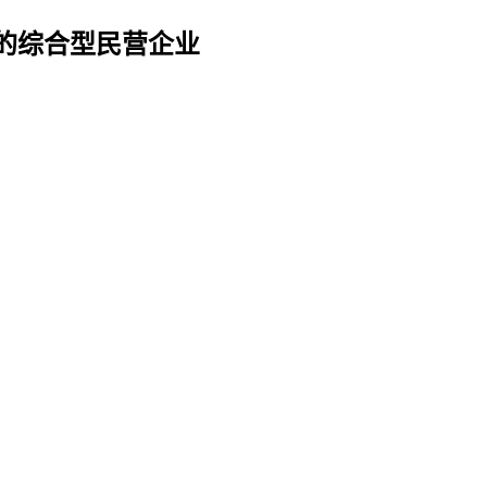
的综合型民营企业