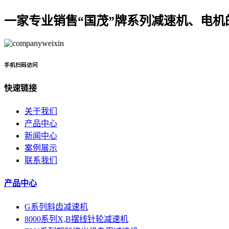
一家专业销售“国茂”牌系列减速机、电机
手机扫码访问
快速链接
关于我们
产品中心
新闻中心
案例展示
联系我们
产品中心
G系列斜齿减速机
8000系列X,B摆线针轮减速机