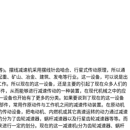
减速器等)。摆线减速机采用摆线针齿啮合、行星式传动原理，所以通
起重、矿山、冶金、建筑、发电等行业。这一设备，可以说是出
e)工作。所以现在的这一设备，还是主要的引起了现在众多人们的
部件，从而能够进行减速传动的一种装置，在现代机械之中的应
现在的这一设备也开始有了更多的分类。如果要说到了现在的这一设备
立部件，常用作原动件与工作机之间的减速传动装置。在原动机
的传动设备，把电动机、内燃机或其它高速运转的动力通过减速
的分为了齿轮减速器，蜗杆减速器以及行星齿轮减速器等等。而
来进行一定的划分。现在的这一减速机(分为齿轮减速器、蜗杆