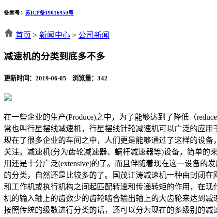
备案号：
苏ICP备19016950号
首页
>
新闻中心
>
公司新闻
减速机的分类到底多不多
更新时间：2019-06-05 浏览量：
342
在一些企业的生产(Produce)之中，为了能够达到了降低（r
常也叫行星摆线减速机，行星摆线针轮减速机可以广泛的应用
现在了很多企业的车间之中，人们更是能够通过了这样的设备，去
关注。减速机(分为齿轮减速器、蜗杆减速器等)设备，简单
用还是十分广泛(extensive)的了。而且伴随着现在这一设
的分类，自然还是比较多的了。国茂江涛减速机一种由封闭在
和工作机或执行机构之间起匹配转速和传递转矩的作用，在现
机的输入轴上的齿数少的齿轮啮合输出轴上的大齿轮来达到减
按照传统的级数进行分类的话，还可以分为现在的多级别的减