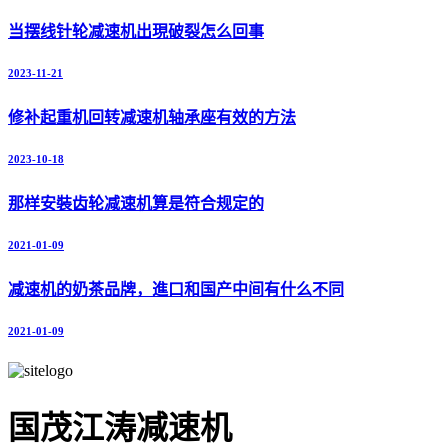
当摆线针轮减速机出現破裂怎么回事
2023-11-21
修补起重机回转减速机轴承座有效的方法
2023-10-18
那样安裝齿轮减速机算是符合规定的
2021-01-09
减速机的奶茶品牌，進口和国产中间有什么不同
2021-01-09
国茂江涛减速机