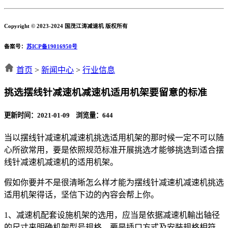
Copyright © 2023-2024 国茂江涛减速机 版权所有
备案号：
苏ICP备19016950号
首页
>
新闻中心
>
行业信息
挑选摆线针减速机减速机适用机架要留意的标准
更新时间：2021-01-09 浏览量：
644
当以摆线针减速机减速机挑选适用机架的那时候一定不可以随
心所欲常用，要是依照规范标准开展挑选才能够挑选到适合摆
线针减速机减速机的适用机架。
假如你要并不是很清晰怎么样才能为摆线针减速机减速机挑选
适用机架得话，坚信下边的內容会帮上你。
1、减速机配套设施机架的选用，应当是依据减速机輸出轴径
的尺寸来明确机架型号规格，要是插口方式及安裝规格相符