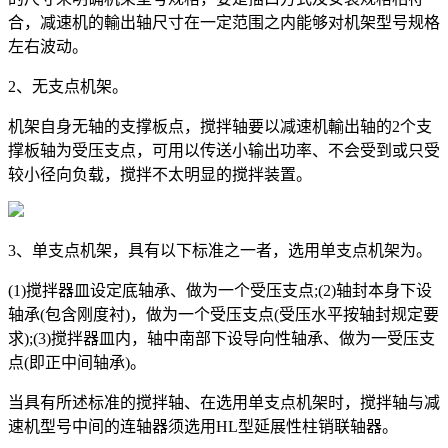
合，减速机的輸出轴尺寸在一定范围之内能够对机架型号规格
左右波动。
2、无支点机架。
机架自身无轴的支撑板点，搅拌轴要以减速机輸出轴的2个支
撑板轴为受压支点，可用以传送小输出功率、不会受到或只受
较小径向负载，搅拌不太明显的搅拌装置。
3、单支点机架，具有以下标准之一者，选用单支点机架为。
(1)搅拌器皿设定底轴承、做为一个受压支点;(2)轴封本身下设
轴承(包含刚度衬)，做为一个受压支点(受压水平按轴封规定要
求);(3)搅拌器皿内，轴中南部下设导向性轴承、做为一受压支
点(即正中间轴承)。
当具有所述标准的搅拌轴、在选用单支点机架时，搅拌轴与减
速机型号中间的连轴器须选用HL型延展性柱销联轴器。