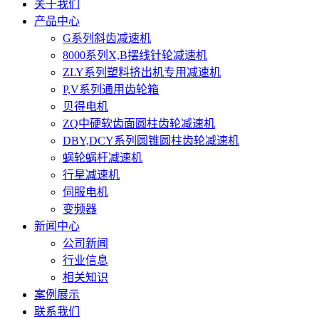
关于我们
产品中心
G系列斜齿减速机
8000系列X,B摆线针轮减速机
ZLY系列塑料挤出机专用减速机
P,V系列通用齿轮箱
贝得电机
ZQ中硬软齿面圆柱齿轮减速机
DBY,DCY系列圆锥圆柱齿轮减速机
蜗轮蜗杆减速机
行星减速机
伺服电机
变频器
新闻中心
公司新闻
行业信息
相关知识
案例展示
联系我们