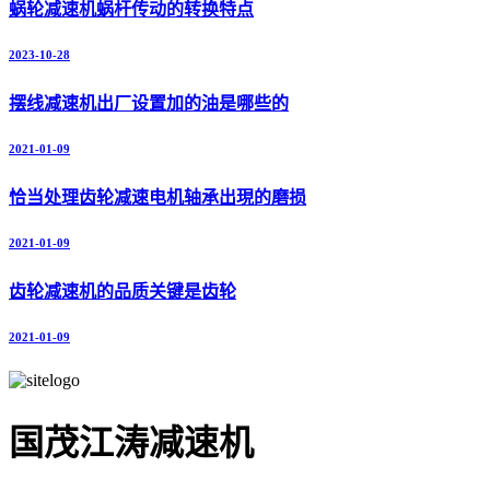
蜗轮减速机蜗杆传动的转换特点
2023-10-28
摆线减速机出厂设置加的油是哪些的
2021-01-09
恰当处理齿轮减速电机轴承出現的磨损
2021-01-09
齿轮减速机的品质关键是齿轮
2021-01-09
国茂江涛减速机