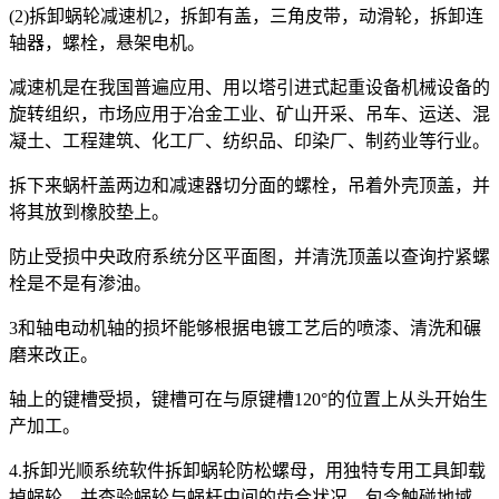
(2)拆卸蜗轮减速机2，拆卸有盖，三角皮带，动滑轮，拆卸连
轴器，螺栓，悬架电机。
减速机是在我国普遍应用、用以塔引进式起重设备机械设备的
旋转组织，市场应用于冶金工业、矿山开采、吊车、运送、混
凝土、工程建筑、化工厂、纺织品、印染厂、制药业等行业。
拆下来蜗杆盖两边和减速器切分面的螺栓，吊着外壳顶盖，并
将其放到橡胶垫上。
防止受损中央政府系统分区平面图，并清洗顶盖以查询拧紧螺
栓是不是有渗油。
3和轴电动机轴的损坏能够根据电镀工艺后的喷漆、清洗和碾
磨来改正。
轴上的键槽受损，键槽可在与原键槽120°的位置上从头开始生
产加工。
4.拆卸光顺系统软件拆卸蜗轮防松螺母，用独特专用工具卸载
掉蜗轮，并查验蜗轮与蜗杆中间的齿合状况，包含触碰地域、