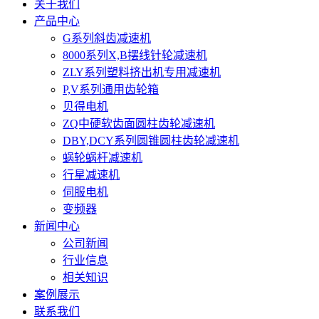
关于我们
产品中心
G系列斜齿减速机
8000系列X,B摆线针轮减速机
ZLY系列塑料挤出机专用减速机
P,V系列通用齿轮箱
贝得电机
ZQ中硬软齿面圆柱齿轮减速机
DBY,DCY系列圆锥圆柱齿轮减速机
蜗轮蜗杆减速机
行星减速机
伺服电机
变频器
新闻中心
公司新闻
行业信息
相关知识
案例展示
联系我们