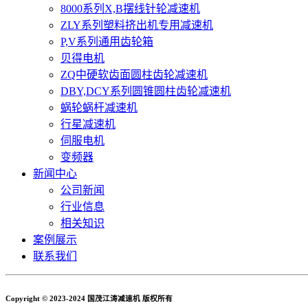
8000系列X,B摆线针轮减速机
ZLY系列塑料挤出机专用减速机
P,V系列通用齿轮箱
贝得电机
ZQ中硬软齿面圆柱齿轮减速机
DBY,DCY系列圆锥圆柱齿轮减速机
蜗轮蜗杆减速机
行星减速机
伺服电机
变频器
新闻中心
公司新闻
行业信息
相关知识
案例展示
联系我们
Copyright © 2023-2024 国茂江涛减速机 版权所有