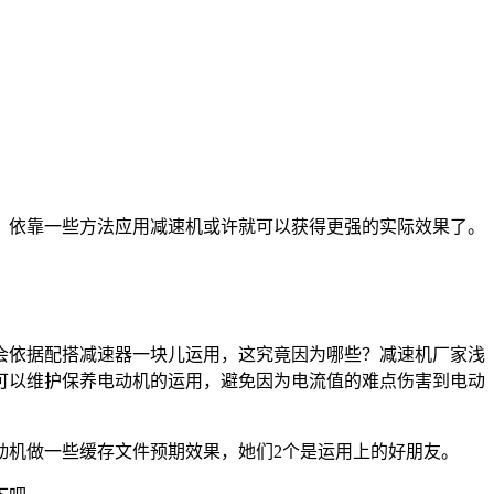
，依靠一些方法应用减速机或许就可以获得更强的实际效果了。
会依据配搭减速器一块儿运用，这究竟因为哪些？减速机厂家浅
可以维护保养电动机的运用，避免因为电流值的难点伤害到电动
动机做一些缓存文件预期效果，她们2个是运用上的好朋友。