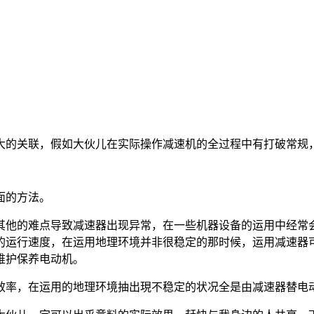
大的关联，假如大伙儿在实际操作减速机的全过程中有打破常规
面的方法。
其他的难点导致减速器出现异常，在一些机器设备的运用中经常
的运行速度，在运用地理环境并非很稳定的那时候，运用减速器
维护保养电动机。
效率，在运用的地理环境抽出現不稳定的状况全是由减速器替电