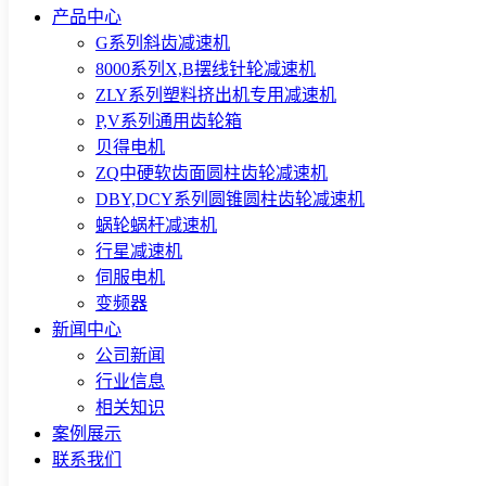
产品中心
G系列斜齿减速机
8000系列X,B摆线针轮减速机
ZLY系列塑料挤出机专用减速机
P,V系列通用齿轮箱
贝得电机
ZQ中硬软齿面圆柱齿轮减速机
DBY,DCY系列圆锥圆柱齿轮减速机
蜗轮蜗杆减速机
行星减速机
伺服电机
变频器
新闻中心
公司新闻
行业信息
相关知识
案例展示
联系我们