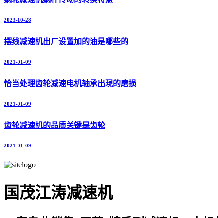
2023-10-28
摆线减速机出厂设置加的油是哪些的
2021-01-09
恰当处理齿轮减速电机轴承出現的磨损
2021-01-09
齿轮减速机的品质关键是齿轮
2021-01-09
国茂江涛减速机