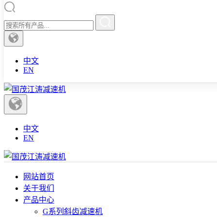
中文
EN
中文
EN
网站首页
关于我们
产品中心
G系列斜齿减速机