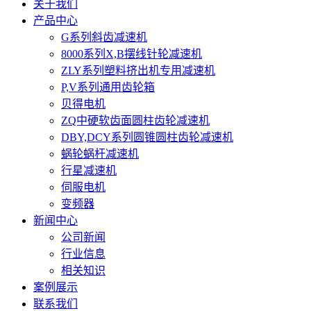
关于我们
产品中心
G系列斜齿减速机
8000系列X,B摆线针轮减速机
ZLY系列塑料挤出机专用减速机
P,V系列通用齿轮箱
贝得电机
ZQ中硬软齿面圆柱齿轮减速机
DBY,DCY系列圆锥圆柱齿轮减速机
蜗轮蜗杆减速机
行星减速机
伺服电机
变频器
新闻中心
公司新闻
行业信息
相关知识
案例展示
联系我们