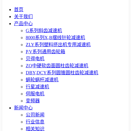
首页
关于我们
产品中心
G系列斜齿减速机
8000系列X,B摆线针轮减速机
ZLY系列塑料挤出机专用减速机
P,V系列通用齿轮箱
贝得电机
ZQ中硬软齿面圆柱齿轮减速机
DBY,DCY系列圆锥圆柱齿轮减速机
蜗轮蜗杆减速机
行星减速机
伺服电机
变频器
新闻中心
公司新闻
行业信息
相关知识