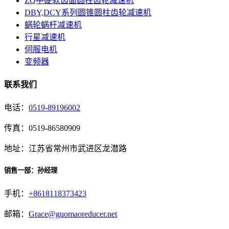
ZQ中硬软齿面圆柱齿轮减速机
DBY,DCY系列圆锥圆柱齿轮减速机
蜗轮蜗杆减速机
行星减速机
伺服电机
变频器
联系我们
电话：
0519-89196002
传真：0519-86580909
地址：江苏省常州市武进区龙潜路
销售一部：孙经理
手机：
+8618118373423
邮箱：
Grace@guomaoreducer.net