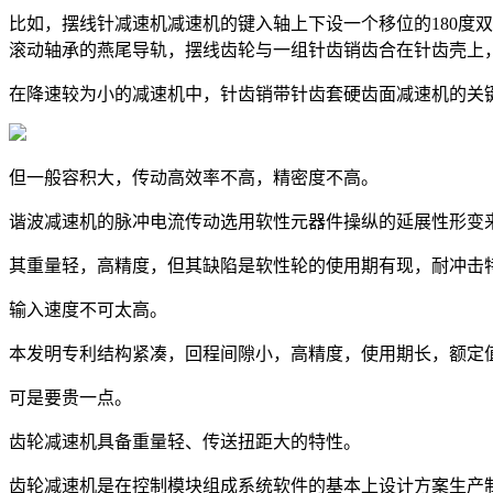
比如，摆线针减速机减速机的键入轴上下设一个移位的180度
滚动轴承的燕尾导轨，摆线齿轮与一组针齿销齿合在针齿壳上
在降速较为小的减速机中，针齿销带针齿套硬齿面减速机的关
但一般容积大，传动高效率不高，精密度不高。
谐波减速机的脉冲电流传动选用软性元器件操纵的延展性形变
其重量轻，高精度，但其缺陷是软性轮的使用期有现，耐冲击
输入速度不可太高。
本发明专利结构紧凑，回程间隙小，高精度，使用期长，额定
可是要贵一点。
齿轮减速机具备重量轻、传送扭距大的特性。
齿轮减速机是在控制模块组成系统软件的基本上设计方案生产