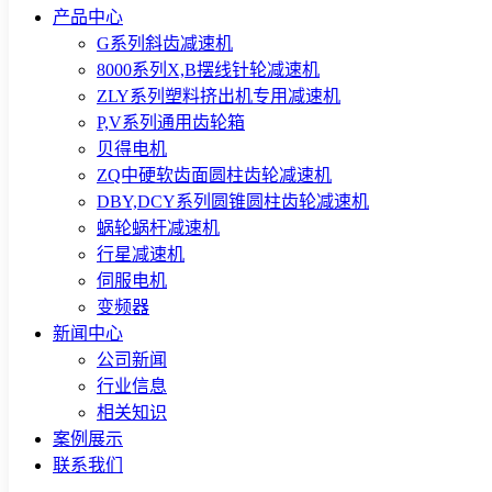
产品中心
G系列斜齿减速机
8000系列X,B摆线针轮减速机
ZLY系列塑料挤出机专用减速机
P,V系列通用齿轮箱
贝得电机
ZQ中硬软齿面圆柱齿轮减速机
DBY,DCY系列圆锥圆柱齿轮减速机
蜗轮蜗杆减速机
行星减速机
伺服电机
变频器
新闻中心
公司新闻
行业信息
相关知识
案例展示
联系我们