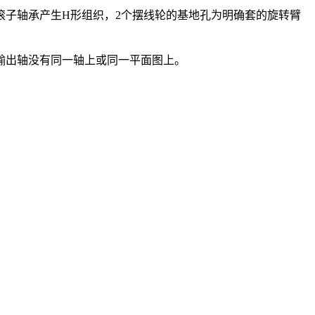
滚子轴承产生H形组织，2个摆线轮的基地孔为明确套的旋转臂
輸出轴没有同一轴上或同一平面图上。