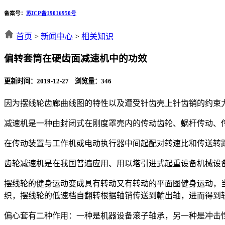
备案号：
苏ICP备19016950号
首页
>
新闻中心
>
相关知识
偏转套筒在硬齿面减速机中的功效
更新时间：2019-12-27 浏览量：
346
因为摆线轮齿廊曲线图的特性以及遭受针齿壳上针齿销的约束
减速机是一种由封闭式在刚度罩壳内的传动齿轮、蜗杆传动、
在传动装置与工作机或电动执行器中间起配对转速比和传送转
齿轮减速机是在我国普遍应用、用以塔引进式起重设备机械设
摆线轮的健身运动变成具有转动又有转动的平面图健身运动，
织，摆线轮的低速档自翻转根据轴销传送到輸出轴，进而得到
偏心套有二种作用：一种是机器设备滚子轴承，另一种是冲击