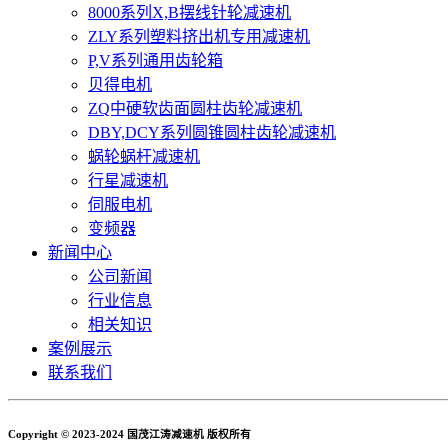
8000系列X,B摆线针轮减速机
ZLY系列塑料挤出机专用减速机
P,V系列通用齿轮箱
贝得电机
ZQ中硬软齿面圆柱齿轮减速机
DBY,DCY系列圆锥圆柱齿轮减速机
蜗轮蜗杆减速机
行星减速机
伺服电机
变频器
新闻中心
公司新闻
行业信息
相关知识
案例展示
联系我们
Copyright © 2023-2024 国茂江涛减速机 版权所有