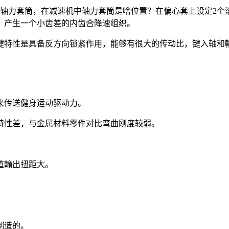
双轴力套筒，在减速机中轴力套筒是啥位置？在偏心套上设定2个
，产生一个小齿差的内齿合降速组织。
键特性是具备反方向锁紧作用，能够有很大的传动比，键入轴和
来传送健身运动驱动力。
特性差，与金属材料零件对比弯曲刚度较弱。
值輸出扭距大。
制造的。