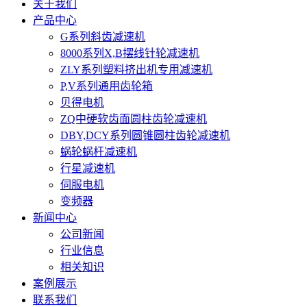
关于我们
产品中心
G系列斜齿减速机
8000系列X,B摆线针轮减速机
ZLY系列塑料挤出机专用减速机
P,V系列通用齿轮箱
贝得电机
ZQ中硬软齿面圆柱齿轮减速机
DBY,DCY系列圆锥圆柱齿轮减速机
蜗轮蜗杆减速机
行星减速机
伺服电机
变频器
新闻中心
公司新闻
行业信息
相关知识
案例展示
联系我们