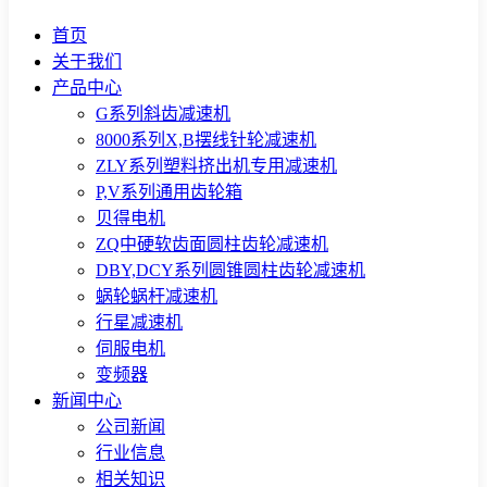
首页
关于我们
产品中心
G系列斜齿减速机
8000系列X,B摆线针轮减速机
ZLY系列塑料挤出机专用减速机
P,V系列通用齿轮箱
贝得电机
ZQ中硬软齿面圆柱齿轮减速机
DBY,DCY系列圆锥圆柱齿轮减速机
蜗轮蜗杆减速机
行星减速机
伺服电机
变频器
新闻中心
公司新闻
行业信息
相关知识