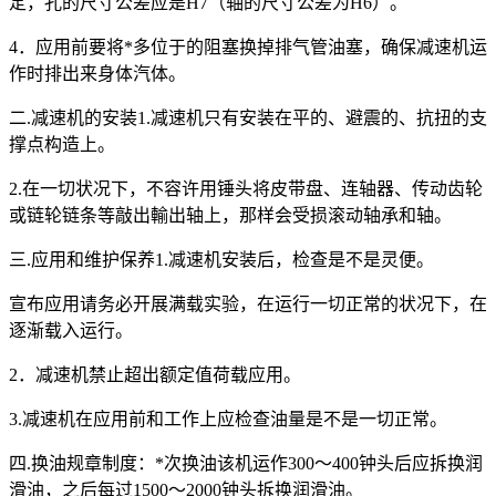
定，孔的尺寸公差应是H7（轴的尺寸公差为H6）。
4．应用前要将*多位于的阻塞换掉排气管油塞，确保减速机运
作时排出来身体汽体。
二.减速机的安装1.减速机只有安装在平的、避震的、抗扭的支
撑点构造上。
2.在一切状况下，不容许用锤头将皮带盘、连轴器、传动齿轮
或链轮链条等敲出輸出轴上，那样会受损滚动轴承和轴。
三.应用和维护保养1.减速机安装后，检查是不是灵便。
宣布应用请务必开展满载实验，在运行一切正常的状况下，在
逐渐载入运行。
2．减速机禁止超出额定值荷载应用。
3.减速机在应用前和工作上应检查油量是不是一切正常。
四.换油规章制度：*次换油该机运作300～400钟头后应拆换润
滑油，之后每过1500～2000钟头拆换润滑油。