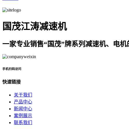
国茂江涛减速机
一家专业销售“国茂”牌系列减速机、电机
手机扫码访问
快速链接
关于我们
产品中心
新闻中心
案例展示
联系我们