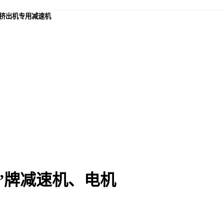
,挤出机专用减速机
”牌减速机、电机