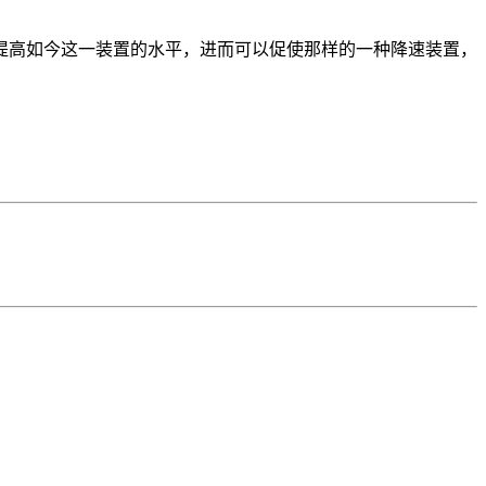
提高如今这一装置的水平，进而可以促使那样的一种降速装置，