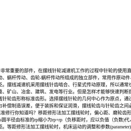
一个非常重要的部件，在摆线针轮减速机工作的过程中针轮的使用
动、蜗杆传动、齿轮-蜗杆传动所组成的独立部件，常用作原动
泛。摆线减速机采用摆线针齿啮合、行星式传动原理，所以通常
重、矿山、冶金、建筑、发电等行业。但是怎样才能够快速判断
的摆线针轮齿形称标准齿形。选择摆线针轮的几何中心作为原点，通过
为补偿制造误差，便于装拆和保证润滑，摆线轮齿与针轮齿之间
标准修行你知道吗？移距修形法加工摆线轮时，偏心距、磨轮齿形
圆半径由标准的rp缩小为rp+rp（负移距时，应以负值（负数
等距修形法加工摆线轮时，机床运动的调整和参数(paramet