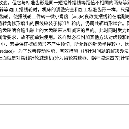
K1没有改变，但它与标准齿形是同一短幅外摆线等距值不相同的两
)加工摆线轮时，机床的调整完全和加工标准齿形一样。只是在*次磨出
ization)齿轮，使摆线轮工件转一微小角度（angle)良改变摆线轮在
将转角修形磨出的摆线轮装于标准针轮内，仍属共轭齿形啮合。
齿轮啮合输出轴上的大齿轮来达到减速的目的。此时同时受力齿数多
润滑要求，故不能单独使用。这样就必须附加其他方法对齿顶和
距很小，若要保证摆线齿形不产生顶切，所允许的针齿半径较小，
大降低（reduce)。为了改善传动性能，有效措施（指针对问题的
上面就是对摆线针轮减速机(分为齿轮减速器、蜗杆减速器等)针