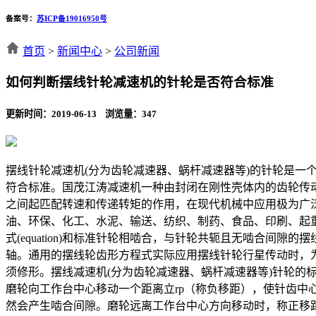
备案号：
苏ICP备19016950号
首页
>
新闻中心
>
公司新闻
如何判断摆线针轮减速机的针轮是否符合标准
更新时间：2019-06-13 浏览量：
347
摆线针轮减速机(分为齿轮减速器、蜗杆减速器等)的针轮是
符合标准。国茂江涛减速机一种由封闭在刚性壳体内的齿轮传
之间起匹配转速和传递转矩的作用，在现代机械中应用极为广
油、环保、化工、水泥、输送、纺织、制药、食品、印刷、起
式(equation)和标准针轮相啮合，与针轮共轭且无啮合间隙
轴。通用的摆线轮齿形方程式实际应用摆线针轮行星传动时，
须修形。摆线减速机(分为齿轮减速器、蜗杆减速器等)针轮的
磨轮向工作台中心移动一个距离立rp（称负移距），使针齿中心
然会产生啮合间隙。磨轮远离工作台中心方向移动时，称正移距。