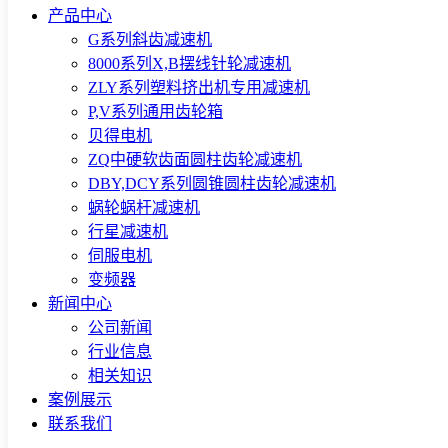
产品中心
G系列斜齿减速机
8000系列X,B摆线针轮减速机
ZLY系列塑料挤出机专用减速机
P,V系列通用齿轮箱
贝得电机
ZQ中硬软齿面圆柱齿轮减速机
DBY,DCY系列圆锥圆柱齿轮减速机
蜗轮蜗杆减速机
行星减速机
伺服电机
变频器
新闻中心
公司新闻
行业信息
相关知识
案例展示
联系我们