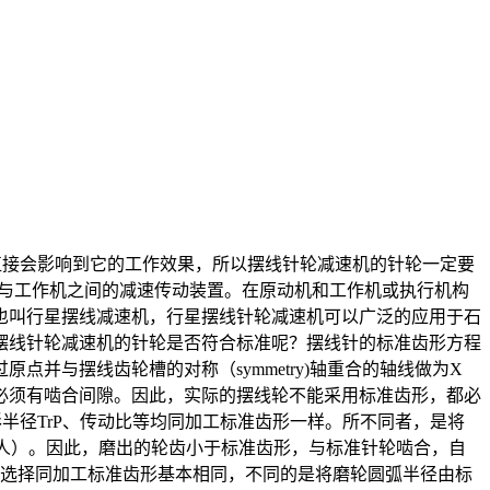
直接会影响到它的工作效果，所以摆线针轮减速机的针轮一定要
件与工作机之间的减速传动装置。在原动机和工作机或执行机构
也叫行星摆线减速机，行星摆线针轮减速机可以广泛的应用于石
摆线针轮减速机的针轮是否符合标准呢？摆线针的标准齿形方程
原点并与摆线齿轮槽的对称（symmetry)轴重合的轴线做为X
必须有啮合间隙。因此，实际的摆线轮不能采用标准齿形，都必
半径TrP、传动比等均同加工标准齿形一样。所不同者，是将
)代人）。因此，磨出的轮齿小于标准齿形，与标准针轮啮合，自
er)选择同加工标准齿形基本相同，不同的是将磨轮圆弧半径由标