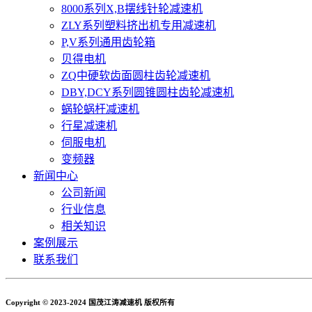
8000系列X,B摆线针轮减速机
ZLY系列塑料挤出机专用减速机
P,V系列通用齿轮箱
贝得电机
ZQ中硬软齿面圆柱齿轮减速机
DBY,DCY系列圆锥圆柱齿轮减速机
蜗轮蜗杆减速机
行星减速机
伺服电机
变频器
新闻中心
公司新闻
行业信息
相关知识
案例展示
联系我们
Copyright © 2023-2024 国茂江涛减速机 版权所有