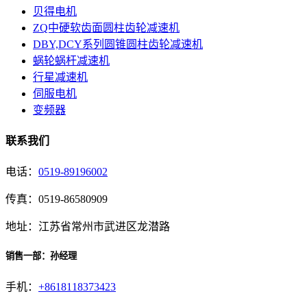
贝得电机
ZQ中硬软齿面圆柱齿轮减速机
DBY,DCY系列圆锥圆柱齿轮减速机
蜗轮蜗杆减速机
行星减速机
伺服电机
变频器
联系我们
电话：
0519-89196002
传真：0519-86580909
地址：江苏省常州市武进区龙潜路
销售一部：孙经理
手机：
+8618118373423