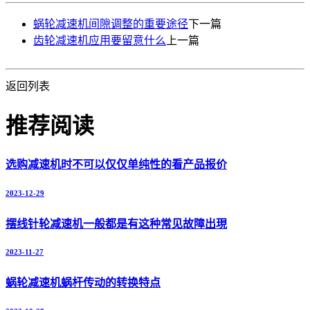
蜗轮减速机间隙调整的重要途径
下一篇
齿轮减速机应用要留意什么
上一篇
返回列表
推荐阅读
选购减速机时不可以仅仅单纯性的看产品报价
2023-12-29
摆线针轮减速机一般都是有这种常见故障出現
2023-11-27
蜗轮减速机蜗杆传动的转换特点