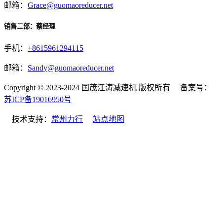
邮箱：
Grace@guomaoreducer.net
销售二部：蔡经理
手机：
+8615961294115
邮箱：
Sandy@guomaoreducer.net
Copyright © 2023-2024 国茂江涛减速机 版权所有 备案号：
苏ICP备19016950号
技术支持：
常州力行
站点地图
微信